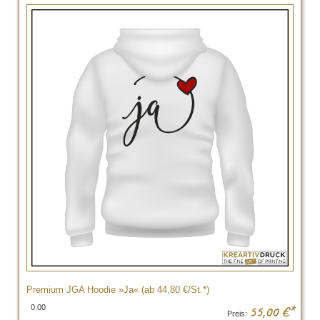
Premium JGA Hoodie »Ja« (ab 44,80 €/St.*)
0.00
55,00
€*
Preis: