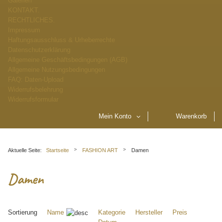
Galerien
KONTAKT.
RECHTLICHES.
Impressum
Haftungsausschluss & Urheberrechte
Datenschutzerklärung
Allgemeine Geschäftsbedingungen (AGB)
Allgemeine Nutzungsbedingungen
FAQ: Daten-Upload
Widerrufsbelehrung
Widerrufsformular
Mein Konto
Warenkorb
Aktuelle Seite:
Startseite
FASHION ART
Damen
Damen
Sortierung
Name
Kategorie
Hersteller
Preis