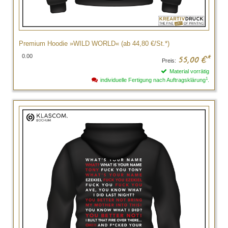
Premium Hoodie »WILD WORLD« (ab 44,80 €/St.*)
0.00
55,00
€*
Preis:
Material vorrätig
1
individuelle Fertigung nach Auftragsklärung
.