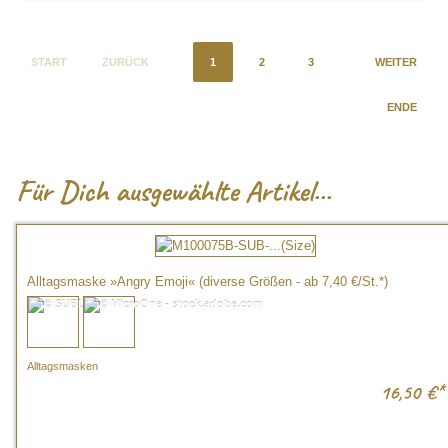
START
ZURÜCK
1
2
3
WEITER
ENDE
Für
Dich ausgewählte Artikel...
Alltagsmaske »Angry Emoji« (diverse Größen - ab 7,40 €/St.*)
Alltagsmasken
16,50
€*