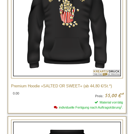
Premium Hoodie »SALTED OR SWEET« (ab 44,80 €/St.*)
0.00
55,00
€*
Preis:
Material vorrätig
1
individuelle Fertigung nach Auftragsklärung
.