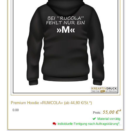
Premium Hoodie »RUMCOLA« (ab 44,80 €/St.*)
0.00
55,00
€*
Preis:
Material vorrätig
1
individuelle Fertigung nach Auftragsklärung
.