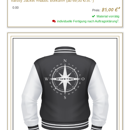
Varsity Jacket »Nautic Borkum« (ab 69,00 €/St.*)
0.00
85,00
€*
Preis:
Material vorrätig
1
individuelle Fertigung nach Auftragsklärung
.