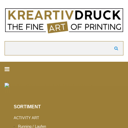
akzeptieren
Cookie Hinweis
Um die Inhalte unserer Webseite optimal zu gestalten und fortlaufend zu ver
verwenden wir Cookies. Durch die weitere Nutzung der Webseite stimmen Sie
Verwendung von Cookies zu. Weitere Informationen zu Cookies erhalten Sie i
Datenschutzerklärung.
► Datenschutzerklärung
Suchen
ONLINESHOP.
SORTIMENT
ACTIVITY ART
Running / Laufen