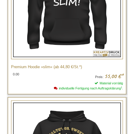
Premium Hoodie »slim« (ab 44,80 €/St.*)
0.00
55,00
€*
Preis:
Material vorrätig
1
individuelle Fertigung nach Auftragsklärung
.