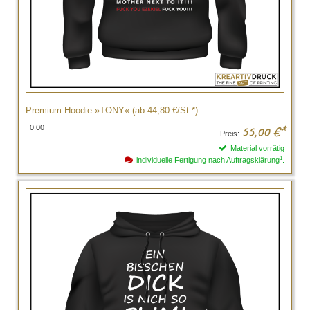
Premium Hoodie »TONY« (ab 44,80 €/St.*)
0.00
55,00
€*
Preis:
Material vorrätig
1
individuelle Fertigung nach Auftragsklärung
.