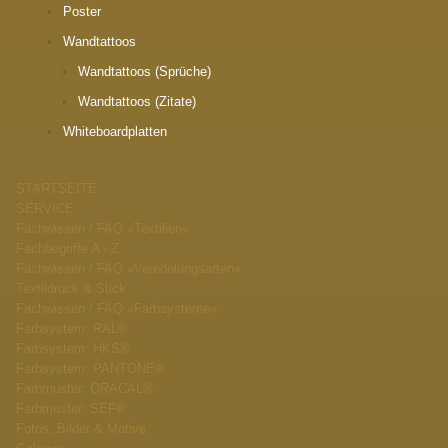
Poster
Wandtattoos
Wandtattoos (Sprüche)
Wandtattoos (Zitate)
Whiteboardplatten
STARTSEITE.
SERVICE.
Fachwissen / FAQ »Textilien«
Fachbegriffe A - Z
Fachwissen / FAQ »Veredelungsarten«
Textildruck & Stick
Fachwissen / FAQ »Farbsysteme«
Farbsystem: RAL®
Farbsystem: HKS®
Farbsystem: PANTONE®
Farbmuster: ORACAL®
Farbmuster: SEF®
Fotos, Bilder & Motive