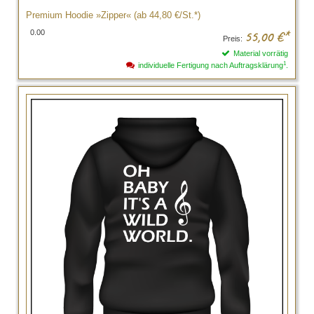
Premium Hoodie »Zipper« (ab 44,80 €/St.*)
0.00
55,00
€*
Preis:
Material vorrätig
1
individuelle Fertigung nach Auftragsklärung
.