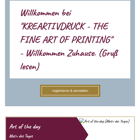
Willkommen bei
"KREARTIVDRUCK - THE
FINE ART OF PRINTING"
- Willkommen Zuhause. (Gruß
lesen)
Kreativität entsteht im Kopf. Auslöser kann ein flüchtiger Gedanke,
registrieren & anmelden
eine Vision, eine Kampagne oder ein anstehendes Druck-Projekt
sein. Die KREARTIVDRUCK Community setzt sich aus
freischaffenden Künstlern und Designern zusammen und bietet
Lifestyle Objekte, welche im ursprünglichem Sinne als Kunst
verstanden werden wollen. Da man über Kunst bekanntlich nicht
streiten, sehr wohl aber verschiedener Meinung sein kann, lassen
Art of the day
sich die meisten Objekte / Produkte auf Wunsch zusätzlich
individualisieren - sei es durch Änderung der Farben, Größen,
Motiv des Tages
eigene Texte oder durch den Upload von eigenen Fotos oder