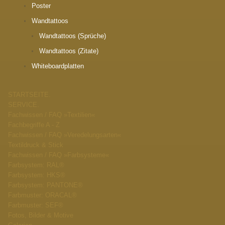
Poster
Wandtattoos
Wandtattoos (Sprüche)
Wandtattoos (Zitate)
Whiteboardplatten
STARTSEITE.
SERVICE.
Fachwissen / FAQ »Textilien«
Fachbegriffe A - Z
Fachwissen / FAQ »Veredelungsarten«
Textildruck & Stick
Fachwissen / FAQ »Farbsysteme«
Farbsystem: RAL®
Farbsystem: HKS®
Farbsystem: PANTONE®
Farbmuster: ORACAL®
Farbmuster: SEF®
Fotos, Bilder & Motive