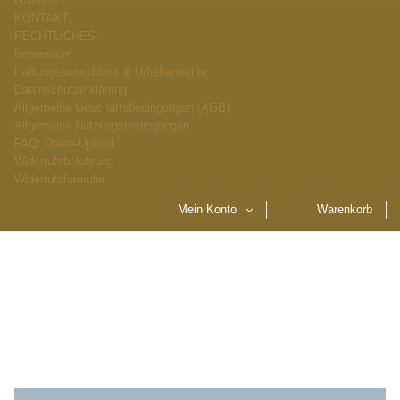
Galerien
KONTAKT.
RECHTLICHES.
Impressum
Haftungsausschluss & Urheberrechte
Datenschutzerklärung
Allgemeine Geschäftsbedingungen (AGB)
Allgemeine Nutzungsbedingungen
FAQ: Daten-Upload
Widerrufsbelehrung
Widerrufsformular
Mein Konto
Warenkorb