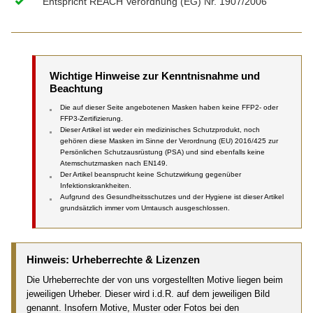
Entspricht REACH Verordnung (EG) Nr. 1907/2006
Wichtige Hinweise zur Kenntnisnahme und
Beachtung
Die auf dieser Seite angebotenen Masken haben keine FFP2- oder
FFP3-Zertifizierung.
Dieser Artikel ist weder ein medizinisches Schutzprodukt, noch
gehören diese Masken im Sinne der Verordnung (EU) 2016/425 zur
Persönlichen Schutzausrüstung (PSA) und sind ebenfalls keine
Atemschutzmasken nach EN149.
Der Artikel beansprucht keine Schutzwirkung gegenüber
Infektionskrankheiten.
Aufgrund des Gesundheitsschutzes und der Hygiene ist dieser Artikel
grundsätzlich immer vom Umtausch ausgeschlossen.
Hinweis: Urheberrechte & Lizenzen
Die Urheberrechte der von uns vorgestellten Motive liegen beim
jeweiligen Urheber. Dieser wird i.d.R. auf dem jeweiligen Bild
genannt. Insofern Motive, Muster oder Fotos bei den