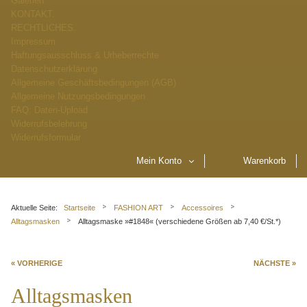
Galerien
KONTAKT.
RECHTLICHES.
Impressum
Haftungsausschluss & Urheberrechte
Datenschutzerklärung
Allgemeine Geschäftsbedingungen (AGB)
Allgemeine Nutzungsbedingungen
FAQ: Daten-Upload
Widerrufsbelehrung
Widerrufsformular
Mein Konto
Warenkorb
Aktuelle Seite:
Startseite
FASHION ART
Accessoires
Alltagsmasken
Alltagsmaske »#1848« (verschiedene Größen ab 7,40 €/St.*)
« VORHERIGE
NÄCHSTE »
Alltagsmasken