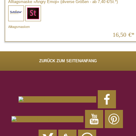
Alltagsmaske »Angry Emoji« (diverse Größen - ab 7,40 €/St.*)
Alltagsmasken
16,50
€*
ZURÜCK ZUM SEITENANFANG