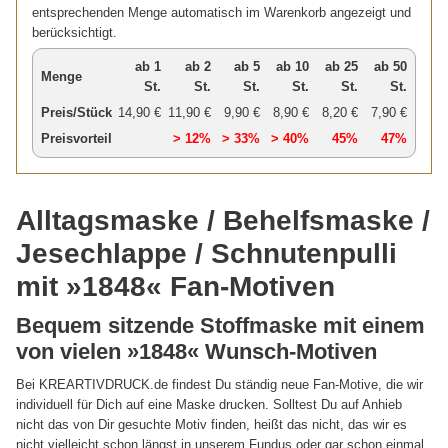
entsprechenden Menge automatisch im Warenkorb angezeigt und
berücksichtigt.
ab 1
ab 2
ab 5
ab 10
ab 25
ab 50
Menge
St.
St.
St.
St.
St.
St.
Preis/Stück
14,90 €
11,90 €
9,90 €
8,90 €
8,20 €
7,90 €
Preisvorteil
> 12%
> 33%
> 40%
45%
47%
Alltagsmaske / Behelfsmaske /
Jesechlappe / Schnutenpulli
mit »1848« Fan-Motiven
Bequem sitzende Stoffmaske mit einem
von vielen »1848« Wunsch-Motiven
Bei KREARTIVDRUCK.de findest Du ständig neue Fan-Motive, die wir
individuell für Dich auf eine Maske drucken. Solltest Du auf Anhieb
nicht das von Dir gesuchte Motiv finden, heißt das nicht, das wir es
nicht vielleicht schon längst in unserem Fundus oder gar schon einmal