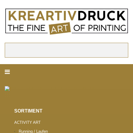
akzeptieren
Cookie Hinweis
Um die Inhalte unserer Webseite optimal zu gestalten und fortlaufend zu ver
verwenden wir Cookies. Durch die weitere Nutzung der Webseite stimmen Sie
Verwendung von Cookies zu. Weitere Informationen zu Cookies erhalten Sie i
Datenschutzerklärung.
► Datenschutzerklärung
Suchen
ONLINESHOP.
SORTIMENT
ACTIVITY ART
Running / Laufen