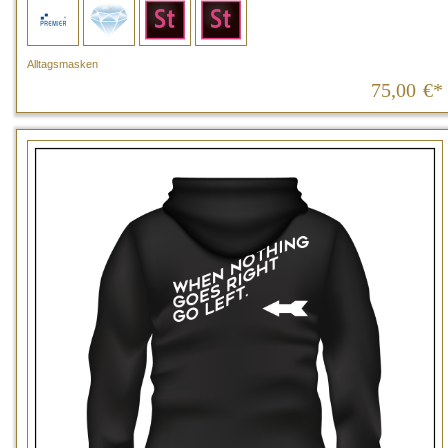
Alltagsmasken
75,00
€*