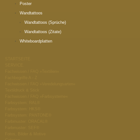
Poster
Wandtattoos
Wandtattoos (Sprüche)
Wandtattoos (Zitate)
Whiteboardplatten
STARTSEITE.
SERVICE.
Fachwissen / FAQ »Textilien«
Fachbegriffe A - Z
Fachwissen / FAQ »Veredelungsarten«
Textildruck & Stick
Fachwissen / FAQ »Farbsysteme«
Farbsystem: RAL®
Farbsystem: HKS®
Farbsystem: PANTONE®
Farbmuster: ORACAL®
Farbmuster: SEF®
Fotos, Bilder & Motive