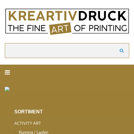
akzeptieren
Cookie Hinweis
Um die Inhalte unserer Webseite optimal zu gestalten und fortlaufend zu ver
verwenden wir Cookies. Durch die weitere Nutzung der Webseite stimmen Sie
Verwendung von Cookies zu. Weitere Informationen zu Cookies erhalten Sie i
Datenschutzerklärung.
► Datenschutzerklärung
Suchen
ONLINESHOP.
SORTIMENT
ACTIVITY ART
Running / Laufen