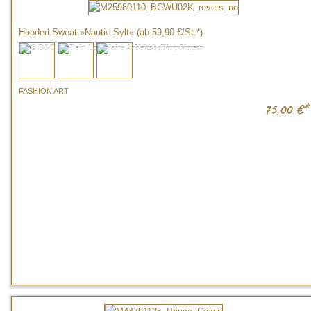
Hooded Sweat »Nautic Sylt« (ab 59,90 €/St.*)
FASHION ART
75,00
€*