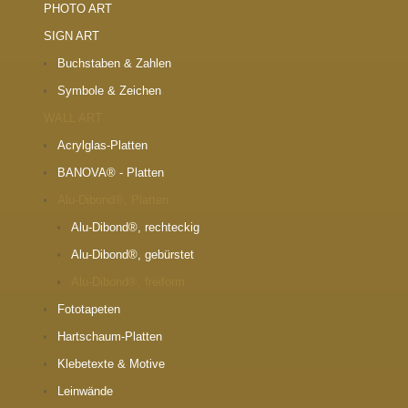
PHOTO ART
SIGN ART
Buchstaben & Zahlen
Symbole & Zeichen
WALL ART
Acrylglas-Platten
BANOVA® - Platten
Alu-Dibond®, Platten
Alu-Dibond®, rechteckig
Alu-Dibond®, gebürstet
Alu-Dibond®, freiform
Fototapeten
Hartschaum-Platten
Klebetexte & Motive
Leinwände