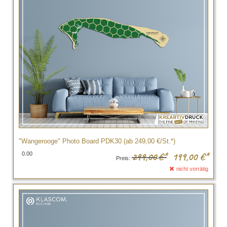
"Wangerooge" Photo Board PDK30 (ab 249,00 €/St.*)
0.00
299,00
€*
199,00
€*
Preis:
nicht vorrätig