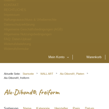
Galerien
KONTAKT.
RECHTLICHES.
Impressum
Haftungsausschluss & Urheberrechte
Datenschutzerklärung
Allgemeine Geschäftsbedingungen (AGB)
Allgemeine Nutzungsbedingungen
FAQ: Daten-Upload
Widerrufsbelehrung
Widerrufsformular
Mein Konto
Warenkorb
Aktuelle Seite:
Startseite
WALL ART
Alu-Dibond®, Platten
Alu-Dibond®, freiform
Alu-Dibond®, freiform
Sortierung
Name
Kategorie
Hersteller
Preis
Datum