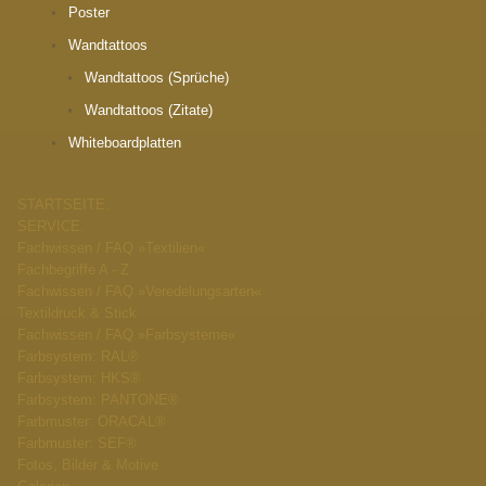
Poster
Wandtattoos
Wandtattoos (Sprüche)
Wandtattoos (Zitate)
Whiteboardplatten
STARTSEITE.
SERVICE.
Fachwissen / FAQ »Textilien«
Fachbegriffe A - Z
Fachwissen / FAQ »Veredelungsarten«
Textildruck & Stick
Fachwissen / FAQ »Farbsysteme«
Farbsystem: RAL®
Farbsystem: HKS®
Farbsystem: PANTONE®
Farbmuster: ORACAL®
Farbmuster: SEF®
Fotos, Bilder & Motive