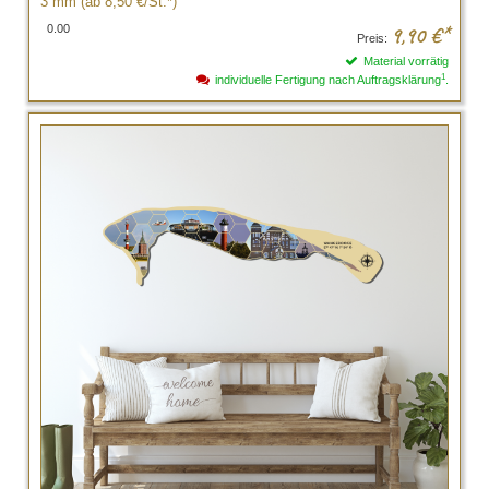
3 mm (ab 8,50 €/St.*)
0.00
9,90
€*
Preis:
Material vorrätig
1
individuelle Fertigung nach Auftragsklärung
.