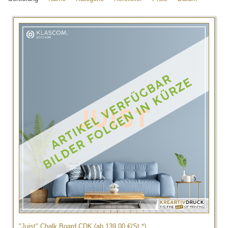
"Juist" Chalk Board CDK (ab 139,00 €/St.*)