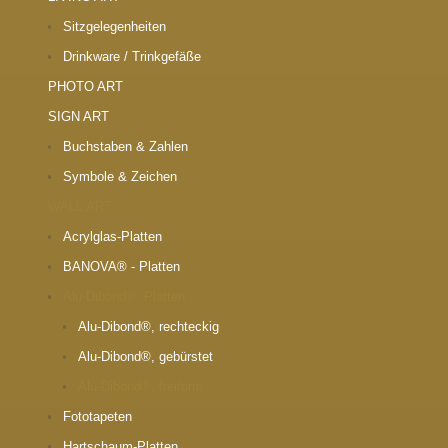
Sitzgelegenheiten
Drinkware / Trinkgefäße
PHOTO ART
SIGN ART
Buchstaben & Zahlen
Symbole & Zeichen
WALL ART
Acrylglas-Platten
BANOVA® - Platten
Alu-Dibond®, Platten
Alu-Dibond®, rechteckig
Alu-Dibond®, gebürstet
Alu-Dibond®, freiform
Fototapeten
Hartschaum-Platten