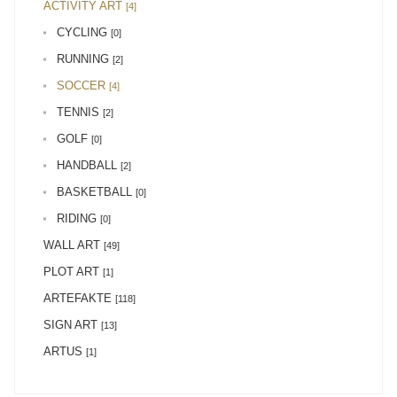
ACTIVITY ART
[4]
CYCLING
[0]
RUNNING
[2]
SOCCER
[4]
TENNIS
[2]
GOLF
[0]
HANDBALL
[2]
BASKETBALL
[0]
RIDING
[0]
WALL ART
[49]
PLOT ART
[1]
ARTEFAKTE
[118]
SIGN ART
[13]
ARTUS
[1]