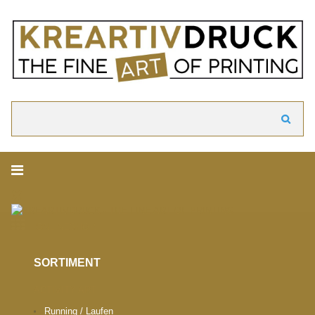
akzeptieren
Cookie Hinweis
Um die Inhalte unserer Webseite optimal zu gestalten und fortlaufend zu ver
verwenden wir Cookies. Durch die weitere Nutzung der Webseite stimmen Sie
Verwendung von Cookies zu. Weitere Informationen zu Cookies erhalten Sie i
Datenschutzerklärung.
► Datenschutzerklärung
Suchen
ONLINESHOP.
SORTIMENT
ACTIVITY ART
Running / Laufen