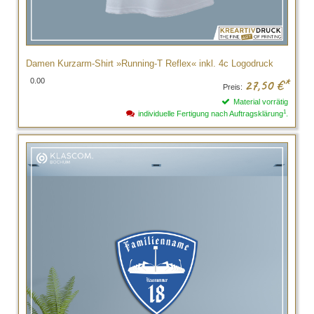
Damen Kurzarm-Shirt »Running-T Reflex« inkl. 4c Logodruck
0.00
27,50
€*
Preis:
Material vorrätig
1
individuelle Fertigung nach Auftragsklärung
.