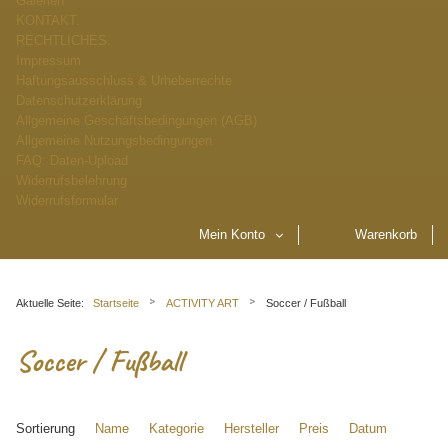
Galerien
KONTAKT.
RECHTLICHES.
Impressum
Haftungsausschluss & Urheberrechte
Datenschutzerklärung
Allgemeine Geschäftsbedingungen (AGB)
Allgemeine Nutzungsbedingungen
FAQ: Daten-Upload
Widerrufsbelehrung
Widerrufsformular
Mein Konto
Warenkorb
Aktuelle Seite:
Startseite
ACTIVITY ART
Soccer / Fußball
Soccer / Fußball
Sortierung
Name
Kategorie
Hersteller
Preis
Datum