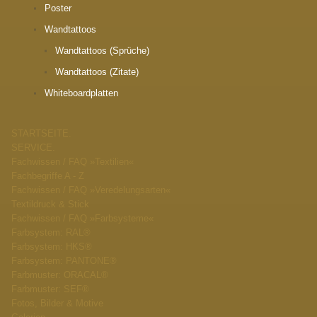
Poster
Wandtattoos
Wandtattoos (Sprüche)
Wandtattoos (Zitate)
Whiteboardplatten
STARTSEITE.
SERVICE.
Fachwissen / FAQ »Textilien«
Fachbegriffe A - Z
Fachwissen / FAQ »Veredelungsarten«
Textildruck & Stick
Fachwissen / FAQ »Farbsysteme«
Farbsystem: RAL®
Farbsystem: HKS®
Farbsystem: PANTONE®
Farbmuster: ORACAL®
Farbmuster: SEF®
Fotos, Bilder & Motive