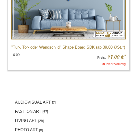
"Tür-, Tor- oder Wandschild" Shape Board SDK (ab 39,00 €/St.*)
0.00
49,00
€*
Preis:
nicht vorrätig
AUDIOVISUAL ART
[7]
FASHION ART
[67]
LIVING ART
[29]
PHOTO ART
[8]