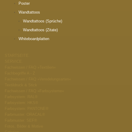
Poster
Wandtattoos
Wandtattoos (Sprüche)
Wandtattoos (Zitate)
Whiteboardplatten
STARTSEITE.
SERVICE.
Fachwissen / FAQ »Textilien«
Fachbegriffe A - Z
Fachwissen / FAQ »Veredelungsarten«
Textildruck & Stick
Fachwissen / FAQ »Farbsysteme«
Farbsystem: RAL®
Farbsystem: HKS®
Farbsystem: PANTONE®
Farbmuster: ORACAL®
Farbmuster: SEF®
Fotos, Bilder & Motive