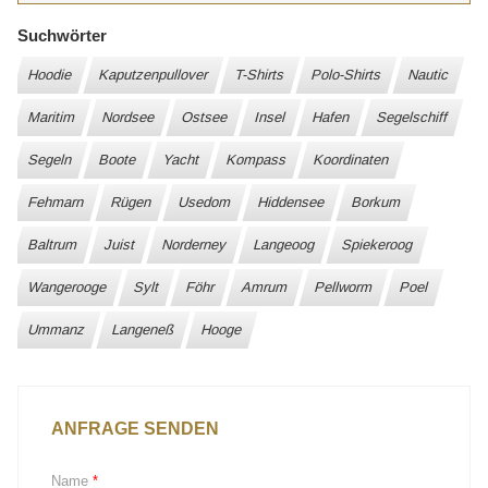
Suchwörter
Hoodie
Kaputzenpullover
T-Shirts
Polo-Shirts
Nautic
Maritim
Nordsee
Ostsee
Insel
Hafen
Segelschiff
Segeln
Boote
Yacht
Kompass
Koordinaten
Fehmarn
Rügen
Usedom
Hiddensee
Borkum
Baltrum
Juist
Norderney
Langeoog
Spiekeroog
Wangerooge
Sylt
Föhr
Amrum
Pellworm
Poel
Ummanz
Langeneß
Hooge
ANFRAGE SENDEN
Name
*