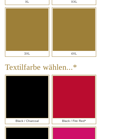
XL
XXL
3XL
4XL
Textilfarbe wählen...*
Textilfarbe
wählen...*
Black / Charcoal
Black / Fire Red*