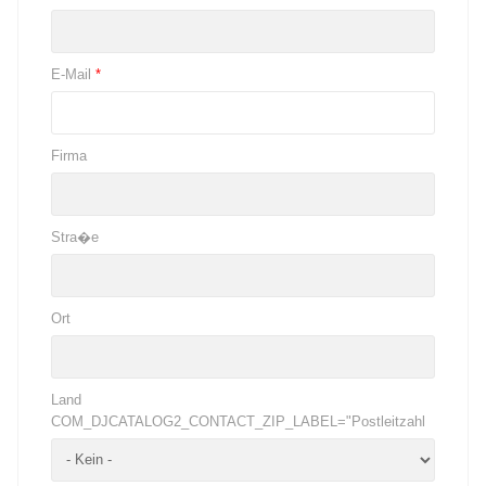
E-Mail
*
Firma
Stra�e
Ort
Land
COM_DJCATALOG2_CONTACT_ZIP_LABEL="Postleitzahl