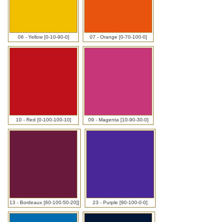
Transferdruck]
06 - Yellow [0-10-90-0]
07 - Orange [0-70-100-0]
10 - Red [0-100-100-10]
09 - Magenta [10-90-30-0]
13 - Bordeaux [60-100-50-20]]
23 - Purple [90-100-0-0]