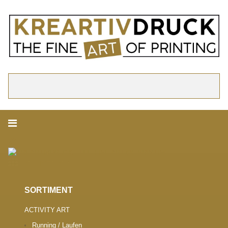
akzeptieren
Cookie Hinweis
Um die Inhalte unserer Webseite optimal zu gestalten und fortlaufend zu ver
verwenden wir Cookies. Durch die weitere Nutzung der Webseite stimmen Sie
Verwendung von Cookies zu. Weitere Informationen zu Cookies erhalten Sie i
Datenschutzerklärung.
► Datenschutzerklärung
Suchen
ONLINESHOP.
SORTIMENT
ACTIVITY ART
Running / Laufen