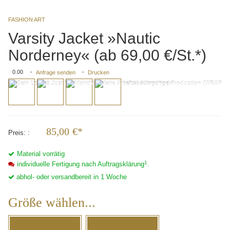
FASHION ART
Varsity Jacket »Nautic
Norderney« (ab 69,00 €/St.*)
0.00
Anfrage senden
Drucken
85,00
€*
Preis:
Material vorrätig
1
individuelle Fertigung nach Auftragsklärung
.
abhol- oder versandbereit in 1 Woche
Größe wählen...
Größe