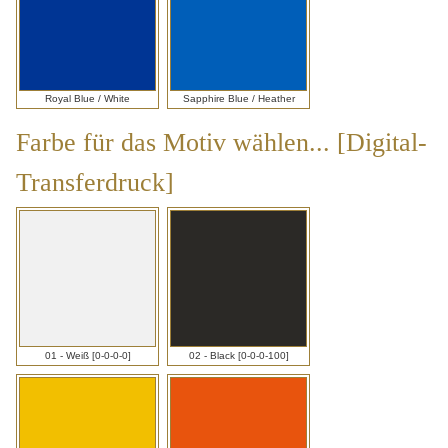
Royal Blue / White
Sapphire Blue / Heather
Farbe für das Motiv wählen... [Digital-
Transferdruck]
Farbe
für
das
Motiv
01 - Weiß [0-0-0-0]
02 - Black [0-0-0-100]
wählen...
[Digital-