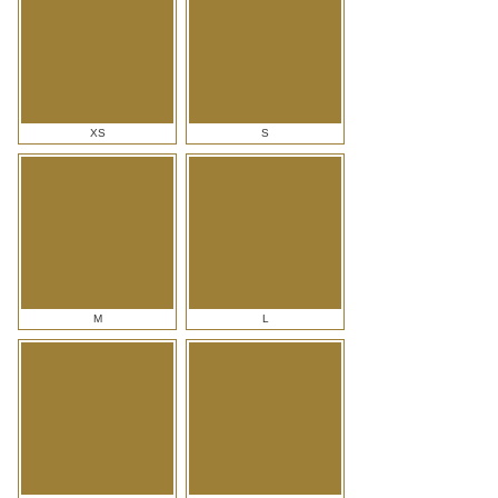
wählen...
XS
S
M
L