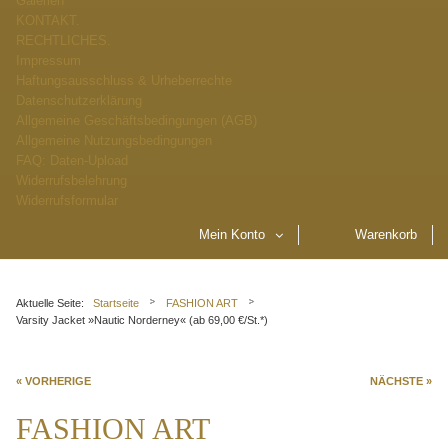
Galerien
KONTAKT.
RECHTLICHES.
Impressum
Haftungsausschluss & Urheberrechte
Datenschutzerklärung
Allgemeine Geschäftsbedingungen (AGB)
Allgemeine Nutzungsbedingungen
FAQ: Daten-Upload
Widerrufsbelehrung
Widerrufsformular
Mein Konto
Warenkorb
Aktuelle Seite:
Startseite
FASHION ART
Varsity Jacket »Nautic Norderney« (ab 69,00 €/St.*)
« VORHERIGE
NÄCHSTE »
FASHION ART