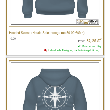
Hooded Sweat »Nautic Spiekeroog« (ab 59,90 €/St.*)
0.00
75,00
€*
Preis:
Material vorrätig
1
individuelle Fertigung nach Auftragsklärung
.