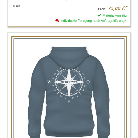
0.00
75,00
€*
Preis:
Material vorrätig
1
individuelle Fertigung nach Auftragsklärung
.