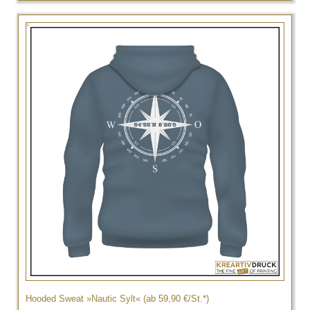
Hooded Sweat »Nautic Sylt« (ab 59,90 €/St.*)