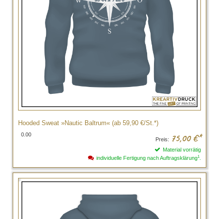
Hooded Sweat »Nautic Baltrum« (ab 59,90 €/St.*)
0.00
75,00
€*
Preis:
Material vorrätig
1
individuelle Fertigung nach Auftragsklärung
.