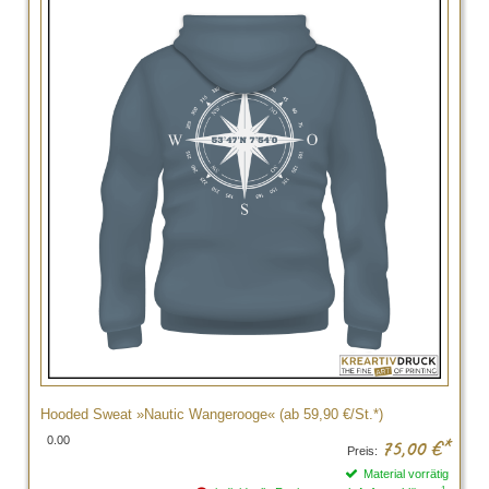
Hooded Sweat »Nautic Wangerooge« (ab 59,90 €/St.*)
0.00
75,00
€*
Preis:
Material vorrätig