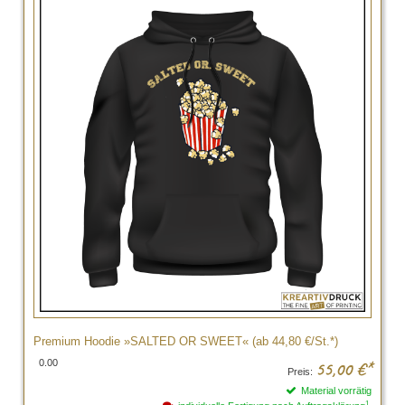
Premium Hoodie »SALTED OR SWEET« (ab 44,80 €/St.*)
0.00
55,00
€*
Preis:
Material vorrätig
1