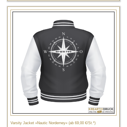
Varsity Jacket »Nautic Norderney« (ab 69,00 €/St.*)