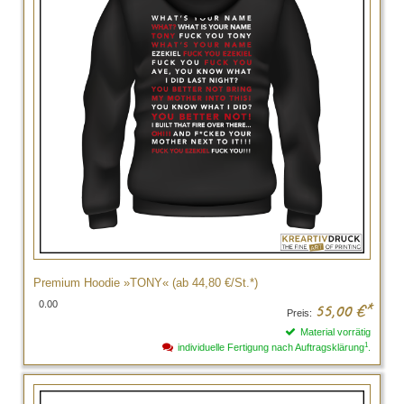
Premium Hoodie »TONY« (ab 44,80 €/St.*)
0.00
55,00
€*
Preis:
Material vorrätig
1
individuelle Fertigung nach Auftragsklärung
.