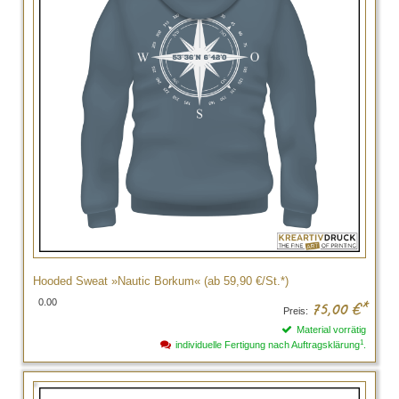
Hooded Sweat »Nautic Borkum« (ab 59,90 €/St.*)
0.00
75,00
€*
Preis:
Material vorrätig
1
individuelle Fertigung nach Auftragsklärung
.