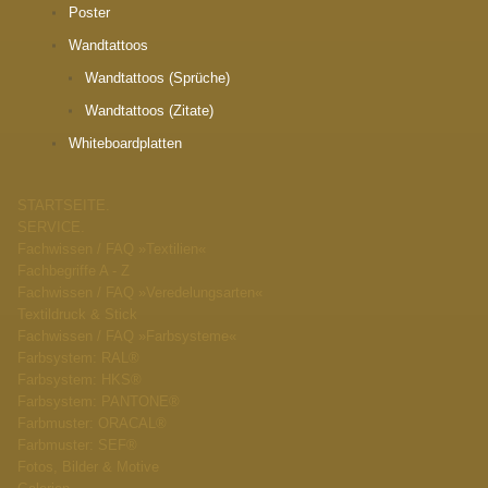
Poster
Wandtattoos
Wandtattoos (Sprüche)
Wandtattoos (Zitate)
Whiteboardplatten
STARTSEITE.
SERVICE.
Fachwissen / FAQ »Textilien«
Fachbegriffe A - Z
Fachwissen / FAQ »Veredelungsarten«
Textildruck & Stick
Fachwissen / FAQ »Farbsysteme«
Farbsystem: RAL®
Farbsystem: HKS®
Farbsystem: PANTONE®
Farbmuster: ORACAL®
Farbmuster: SEF®
Fotos, Bilder & Motive