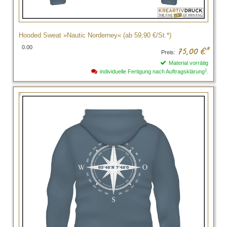
Hooded Sweat »Nautic Norderney« (ab 59,90 €/St.*)
0.00
75,00
€*
Preis:
Material vorrätig
1
individuelle Fertigung nach Auftragsklärung
.