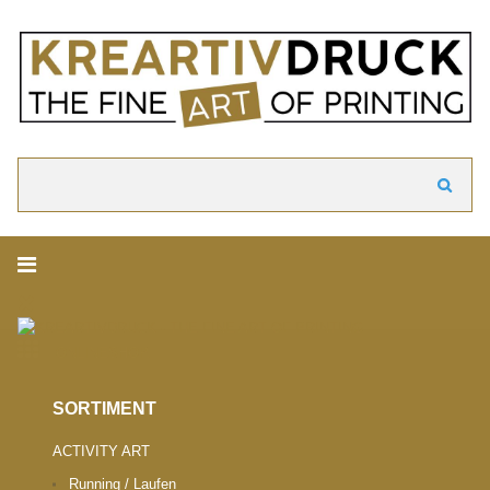
akzeptieren
Cookie Hinweis
Um die Inhalte unserer Webseite optimal zu gestalten und fortlaufend zu ver
verwenden wir Cookies. Durch die weitere Nutzung der Webseite stimmen Sie
Verwendung von Cookies zu. Weitere Informationen zu Cookies erhalten Sie i
Datenschutzerklärung.
► Datenschutzerklärung
Suchen
ONLINESHOP.
SORTIMENT
ACTIVITY ART
Running / Laufen