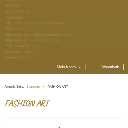
Galerien
KONTAKT.
RECHTLICHES.
Impressum
Haftungsausschluss & Urheberrechte
Datenschutzerklärung
Allgemeine Geschäftsbedingungen (AGB)
Allgemeine Nutzungsbedingungen
FAQ: Daten-Upload
Widerrufsbelehrung
Widerrufsformular
Mein Konto
Warenkorb
Aktuelle Seite:
Startseite
FASHION ART
FASHION ART