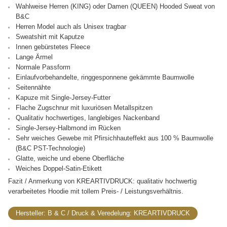
Wahlweise Herren (KING) oder Damen (QUEEN) Hooded Sweat von
B&C
Herren Model auch als Unisex tragbar
Sweatshirt mit Kaputze
Innen gebürstetes Fleece
Lange Ärmel
Normale Passform
Einlaufvorbehandelte, ringgesponnene gekämmte Baumwolle
Seitennähte
Kapuze mit Single-Jersey-Futter
Flache Zugschnur mit luxuriösen Metallspitzen
Qualitativ hochwertiges, langlebiges Nackenband
Single-Jersey-Halbmond im Rücken
Sehr weiches Gewebe mit Pfirsichhauteffekt aus 100 % Baumwolle
(B&C PST-Technologie)
Glatte, weiche und ebene Oberfläche
Weiches Doppel-Satin-Etikett
Fazit / Anmerkung von KREARTIVDRUCK: qualitativ hochwertig
verarbeitetes Hoodie mit tollem Preis- / Leistungsverhältnis.
Hersteller:
B & C