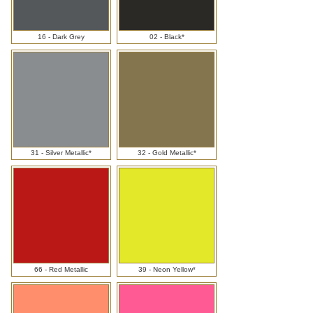
16 - Dark Grey
02 - Black*
31 - Silver Metallic*
32 - Gold Metallic*
66 - Red Metallic
39 - Neon Yellow*