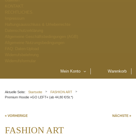
Galerien
KONTAKT.
RECHTLICHES.
Impressum
Haftungsausschluss & Urheberrechte
Datenschutzerklärung
Allgemeine Geschäftsbedingungen (AGB)
Allgemeine Nutzungsbedingungen
FAQ: Daten-Upload
Widerrufsbelehrung
Widerrufsformular
Mein Konto
Warenkorb
Aktuelle Seite:
Startseite
FASHION ART
Premium Hoodie »GO LEFT« (ab 44,80 €/St.*)
« VORHERIGE
NÄCHSTE »
FASHION ART