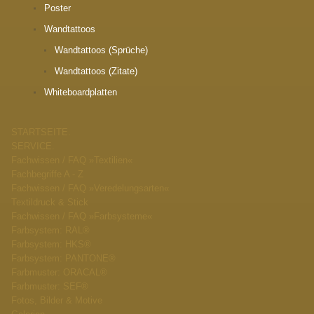
Poster
Wandtattoos
Wandtattoos (Sprüche)
Wandtattoos (Zitate)
Whiteboardplatten
STARTSEITE.
SERVICE.
Fachwissen / FAQ »Textilien«
Fachbegriffe A - Z
Fachwissen / FAQ »Veredelungsarten«
Textildruck & Stick
Fachwissen / FAQ »Farbsysteme«
Farbsystem: RAL®
Farbsystem: HKS®
Farbsystem: PANTONE®
Farbmuster: ORACAL®
Farbmuster: SEF®
Fotos, Bilder & Motive