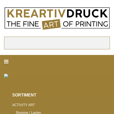
akzeptieren
Cookie Hinweis
Um die Inhalte unserer Webseite optimal zu gestalten und fortlaufend zu ver
verwenden wir Cookies. Durch die weitere Nutzung der Webseite stimmen Sie
Verwendung von Cookies zu. Weitere Informationen zu Cookies erhalten Sie i
Datenschutzerklärung.
► Datenschutzerklärung
Suchen
ONLINESHOP.
SORTIMENT
ACTIVITY ART
Running / Laufen