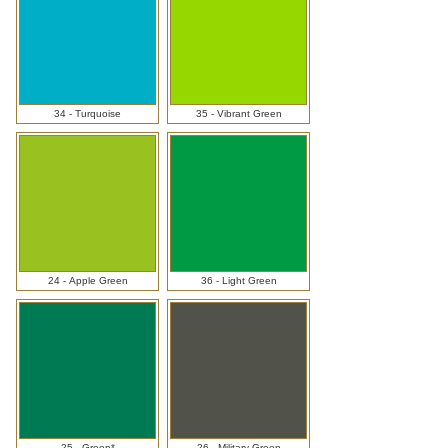
34 - Turquoise
35 - Vibrant Green
24 - Apple Green
36 - Light Green
25 - Green*
26 - Military Green