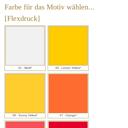
Farbe für das Motiv wählen...
[Flexdruck]
Farbe
für
das
Motiv
01 - Weiß*
05 - Lemon Yellow*
wählen...
[Flexdruck]
06 - Sunny Yellow*
07 - Orange*