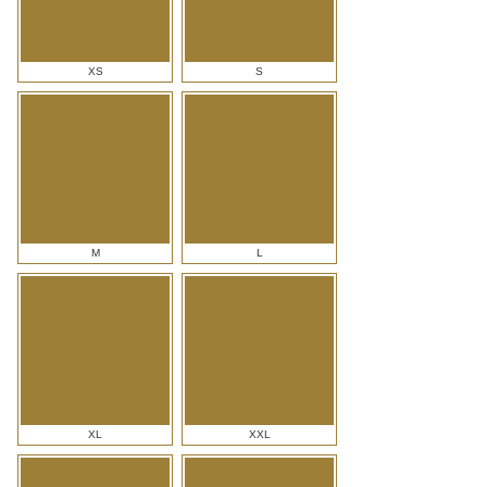
XS
S
M
L
XL
XXL