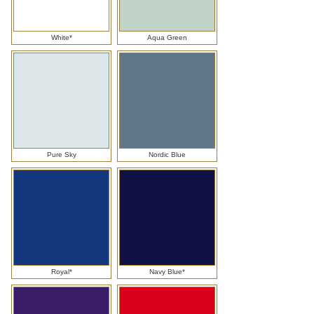
White*
Aqua Green
Pure Sky
Nordic Blue
Royal*
Navy Blue*