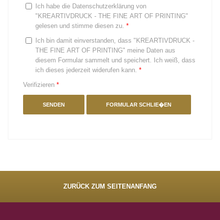
Ich habe die Datenschutzerklärung von
"KREARTIVDRUCK - THE FINE ART OF PRINTING"
gelesen und stimme diesen zu.
*
Ich bin damit einverstanden, dass "KREARTIVDRUCK -
THE FINE ART OF PRINTING" meine Daten aus
diesem Formular sammelt und speichert. Ich weiß, dass
ich dieses jederzeit widerufen kann.
*
Verifizieren
*
SENDEN
FORMULAR SCHLIE�EN
ZURÜCK ZUM SEITENANFANG