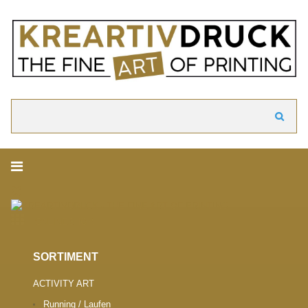
akzeptieren
Cookie Hinweis
Um die Inhalte unserer Webseite optimal zu gestalten und fortlaufend zu ver
verwenden wir Cookies. Durch die weitere Nutzung der Webseite stimmen Sie
Verwendung von Cookies zu. Weitere Informationen zu Cookies erhalten Sie i
Datenschutzerklärung.
► Datenschutzerklärung
Suchen
ONLINESHOP.
SORTIMENT
ACTIVITY ART
Running / Laufen