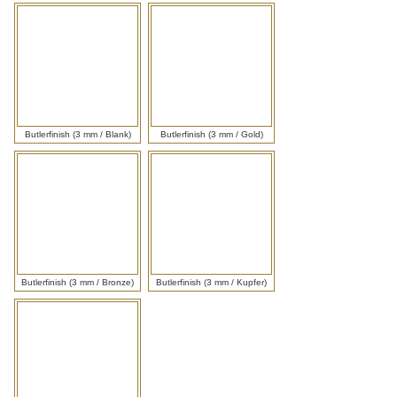
Material
/
Werkstoff
/
Butlerfinish (3 mm / Blank)
Butlerfinish (3 mm / Gold)
Optik
Butlerfinish (3 mm / Bronze)
Butlerfinish (3 mm / Kupfer)