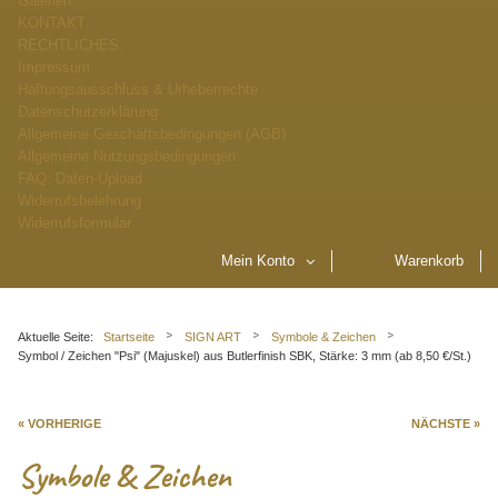
Galerien
KONTAKT.
RECHTLICHES.
Impressum
Haftungsausschluss & Urheberrechte
Datenschutzerklärung
Allgemeine Geschäftsbedingungen (AGB)
Allgemeine Nutzungsbedingungen
FAQ: Daten-Upload
Widerrufsbelehrung
Widerrufsformular
Mein Konto
Warenkorb
Aktuelle Seite:
Startseite
SIGN ART
Symbole & Zeichen
Symbol / Zeichen "Psi" (Majuskel) aus Butlerfinish SBK, Stärke: 3 mm (ab 8,50 €/St.)
« VORHERIGE
NÄCHSTE »
Symbole & Zeichen