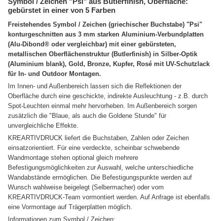
Symbol / Zeichen "Psi" aus Butlerfinish, Oberfläche:
gebürstet in einer von 5 Farben
Freistehendes Symbol / Zeichen (griechischer Buchstabe) "Psi"
konturgeschnitten aus 3 mm starken Aluminium-Verbundplatten
(Alu-Dibond® oder vergleichbar) mit einer gebürsteten,
metallischen Oberflächenstruktur (Butlerfinish) in Silber-Optik
(Aluminium blank), Gold, Bronze, Kupfer, Rosé mit UV-Schutzlack
für In- und Outdoor Montagen.
Im Innen- und Außenbereich lassen sich die Reflektionen der
Oberfläche durch eine geschickte, indirekte Ausleuchtung - z.B. durch
Spot-Leuchten einmal mehr hervorheben. Im Außenbereich sorgen
zusätzlich die "Blaue, als auch die Goldene Stunde" für
unvergleichliche Effekte.
KREARTIVDRUCK liefert die Buchstaben, Zahlen oder Zeichen
einsatzorientiert. Für eine verdeckte, scheinbar schwebende
Wandmontage stehen optional gleich mehrere
Befestigungsmöglichkeiten zur Auswahl, welche unterschiedliche
Wandabstände ermöglichen. Die Befestigungspunkte werden auf
Wunsch wahlweise beigelegt (Selbermacher) oder vom
KREARTIVDRUCK-Team vormontiert werden. Auf Anfrage ist ebenfalls
eine Vormontage auf Trägerplatten möglich.
Informationen zum Symbol / Zeichen: