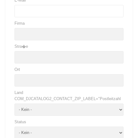
E-Mail
*
Firma
Stra�e
Ort
Land
COM_DJCATALOG2_CONTACT_ZIP_LABEL="Postleitzahl
Status