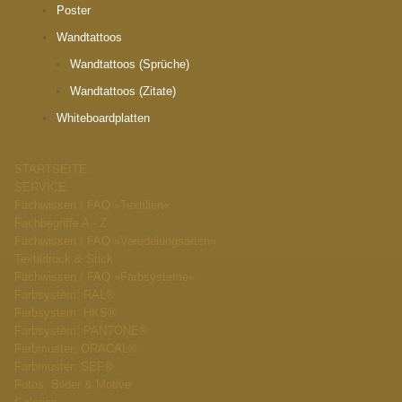
Poster
Wandtattoos
Wandtattoos (Sprüche)
Wandtattoos (Zitate)
Whiteboardplatten
STARTSEITE.
SERVICE.
Fachwissen / FAQ »Textilien«
Fachbegriffe A - Z
Fachwissen / FAQ »Veredelungsarten«
Textildruck & Stick
Fachwissen / FAQ »Farbsysteme«
Farbsystem: RAL®
Farbsystem: HKS®
Farbsystem: PANTONE®
Farbmuster: ORACAL®
Farbmuster: SEF®
Fotos, Bilder & Motive