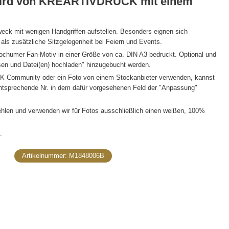
- wird von KREARTIVDRUCK mit einem
weck mit wenigen Handgriffen aufstellen. Besonders eignen sich
ls zusätzliche Sitzgelegenheit bei Feiern und Events.
humer Fan-Motiv in einer Größe von ca. DIN A3 bedruckt. Optional und
ssen und Datei(en) hochladen" hinzugebucht werden.
K Community oder ein Foto von einem Stockanbieter verwenden, kannst
ntsprechende Nr. in dem dafür vorgesehenen Feld der "Anpassung"
fehlen und verwenden wir für Fotos ausschließlich einen weißen, 100%
.
Artikelnummer:
M1848006B