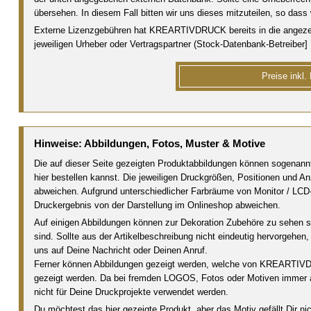
übersehen. In diesem Fall bitten wir uns dieses mitzuteilen, so dass
Externe Lizenzgebühren hat KREARTIVDRUCK bereits in die angezeigte
jeweiligen Urheber oder Vertragspartner (Stock-Datenbank-Betreiber]
Preise inkl.
Hinweise: Abbildungen, Fotos, Muster & Motive
Die auf dieser Seite gezeigten Produktabbildungen können sogenann
hier bestellen kannst. Die jeweiligen Druckgrößen, Positionen und 
abweichen. Aufgrund unterschiedlicher Farbräume von Monitor / LCD
Druckergebnis von der Darstellung im Onlineshop abweichen.
Auf einigen Abbildungen können zur Dekoration Zubehöre zu sehen s
sind. Sollte aus der Artikelbeschreibung nicht eindeutig hervorgehe
uns auf Deine Nachricht oder Deinen Anruf.
Ferner können Abbildungen gezeigt werden, welche von KREARTIVDR
gezeigt werden. Da bei fremden LOGOS, Fotos oder Motiven immer 
nicht für Deine Druckprojekte verwendet werden.
Du möchtest das hier gezeigte Produkt, aber das Motiv gefällt Dir n