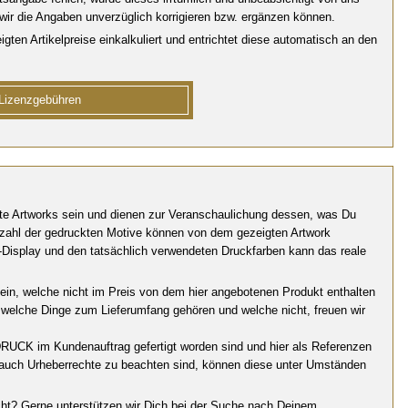
 wir die Angaben unverzüglich korrigieren bzw. ergänzen können.
n Artikelpreise einkalkuliert und entrichtet diese automatisch an den
 Lizenzgebühren
te Artworks sein und dienen zur Veranschaulichung dessen, was Du
Anzahl der gedruckten Motive können von dem gezeigten Artwork
-Display und den tatsächlich verwendeten Druckfarben kann das reale
ein, welche nicht im Preis von dem hier angebotenen Produkt enthalten
n, welche Dinge zum Lieferumfang gehören und welche nicht, freuen wir
UCK im Kundenauftrag gefertigt worden sind und hier als Referenzen
auch Urheberrechte zu beachten sind, können diese unter Umständen
icht? Gerne unterstützen wir Dich bei der Suche nach Deinem