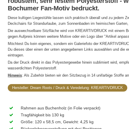
robustem, sehr festem Polyesterstoff 
Bochumer Fan-Motiv bedruckt.
Diese kultigen Liegestühle lassen sich praktisch überall und zu jedem Z
Deckchairs für Strandurlaube, zum Sonnenbaden im heimischen Garten, a
Die auswechselbare Sitzfläche wird von KREARTIVDRUCK mit einem Boc
gegen Aufpreis können weitere Motive oder ein Logo über "Artikel anpa
Möchtest Du kein eigenes, sondern ein Galeriefoto der KREARTIVDRUC
Du dieses über einen der unten angegebenen Links auswählen und die e
eintragen.
Da der Druck direkt in das Polyestergewebe hinein sublimiert wird, emp
wasserdichten Polyesterstoff.
Hinweis
: Als Zubehör bieten wir den Sitzbezug in 14 unifarbige Stoffe an
Hersteller:
Dream Roots
Rahmen aus Buchenholz (in Folie verpackt)
Tragfähigkeit bis 130 kg
Größe: 120 x 58,5 cm, Gewicht: 4,25 kg
Rückenlehnenverstellung mit drei Positionen