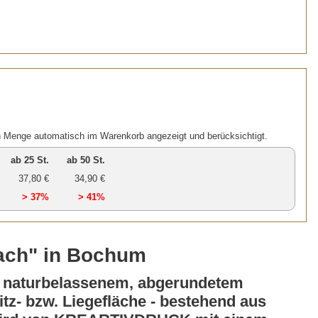
n Menge automatisch im Warenkorb angezeigt und berücksichtigt.
ab 25 St.
ab 50 St.
37,80 €
34,90 €
> 37%
> 41%
tach" in Bochum
s naturbelassenem, abgerundetem
tz- bzw. Liegefläche - bestehend aus