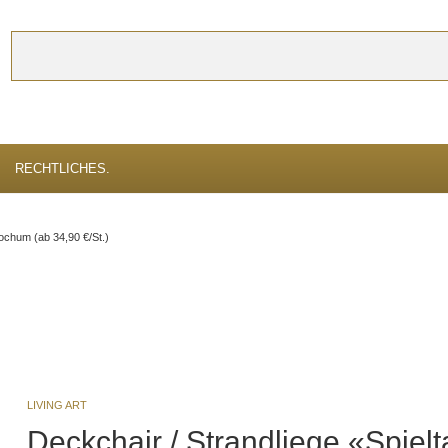
Suchen
erbessern, verwenden wir Cookies. Durch die weitere Nutzung der Webseite s
RECHTLICHES.
Bochum (ab 34,90 €/St.)
LIVING ART
Deckchair / Strandliege «Spiel