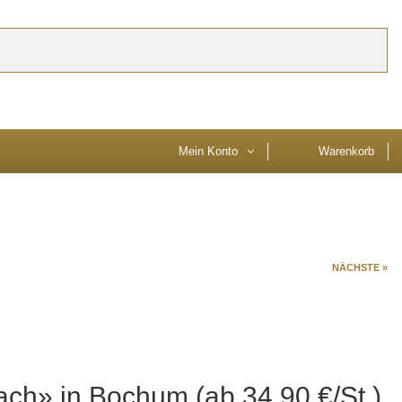
timmen Sie der Verwendung von Cookies zu. Weitere Informationen zu Cookies
Mein Konto
Warenkorb
NÄCHSTE »
tach» in Bochum (ab 34,90 €/St.)