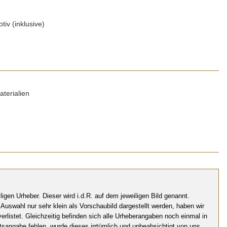
otiv (inklusive)
aterialien
igen Urheber. Dieser wird i.d.R. auf dem jeweiligen Bild genannt.
Auswahl nur sehr klein als Vorschaubild dargestellt werden, haben wir
listet. Gleichzeitig befinden sich alle Urheberangaben noch einmal in
sangabe fehlen, wurde dieses irrtümlich und unbeabsichtigt von uns