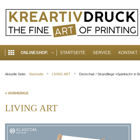
akzeptieren
Cookie Hinweis
Um die Inhalte unserer Webseite optimal zu gestalten und fortlaufend zu v
erhalten Sie in unserer Datenschutzerklärung.
► Datenschutzerklärung
STARTSEITE.
SERVICE.
KONTAKT.
ONLINESHOP.
Aktuelle Seite:
Startseite
LIVING ART
Deckchair / Strandliege «Spieltach» in 
« VORHERIGE
LIVING ART