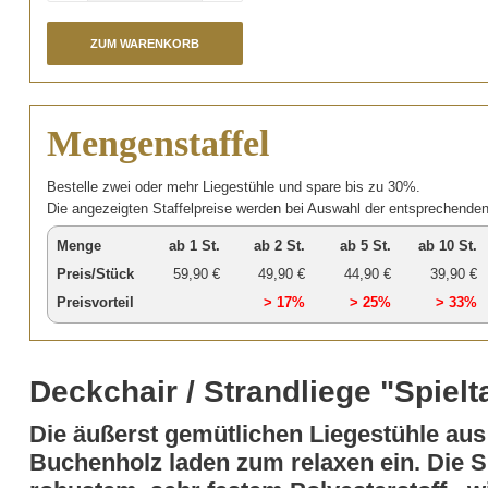
Menge
Mengenstaffel
Bestelle zwei oder mehr Liegestühle und spare bis zu 30%.
Die angezeigten Staffelpreise werden bei Auswahl der entsprechende
Menge
ab 1 St.
ab 2 St.
ab 5 St.
ab 10 St.
Preis/Stück
59,90 €
49,90 €
44,90 €
39,90 €
Preisvorteil
> 17%
> 25%
> 33%
Deckchair / Strandliege "Spiel
Die äußerst gemütlichen Liegestühle au
Buchenholz laden zum relaxen ein. Die Si