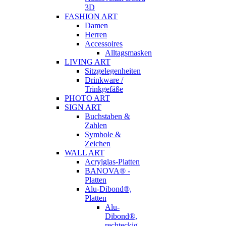
3D
FASHION ART
Damen
Herren
Accessoires
Alltagsmasken
LIVING ART
Sitzgelegenheiten
Drinkware /
Trinkgefäße
PHOTO ART
SIGN ART
Buchstaben &
Zahlen
Symbole &
Zeichen
WALL ART
Acrylglas-Platten
BANOVA® -
Platten
Alu-Dibond®,
Platten
Alu-
Dibond®,
rechteckig