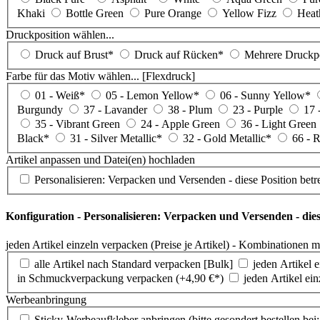
wählen...*
Khaki
Bottle Green
Pure Orange
Yellow Fizz
Heat
Druckposition wählen...
Druckposition
Druck auf Brust*
Druck auf Rücken*
Mehrere Druckp
wählen...
Farbe für das Motiv wählen... [Flexdruck]
Farbe
01 - Weiß*
05 - Lemon Yellow*
06 - Sunny Yellow*
für
Burgundy
37 - Lavander
38 - Plum
23 - Purple
17 
das
35 - Vibrant Green
24 - Apple Green
36 - Light Green
Motiv
Black*
31 - Silver Metallic*
32 - Gold Metallic*
66 - R
wählen...
[Flexdruck]
Artikel anpassen und Datei(en) hochladen
Personalisieren: Verpacken und Versenden - diese Position betre
Konfiguration - Personalisieren: Verpacken und Versenden - diese
jeden Artikel einzeln verpacken (Preise je Artikel) - Kombinationen 
alle Artikel nach Standard verpacken [Bulk]
jeden Artikel 
in Schmuckverpackung verpacken (+
4,90
€*
)
jeden Artikel ei
Werbeanbringung
Sticky-Werbeaufkleber anbringen (bitte gesondert bestellen