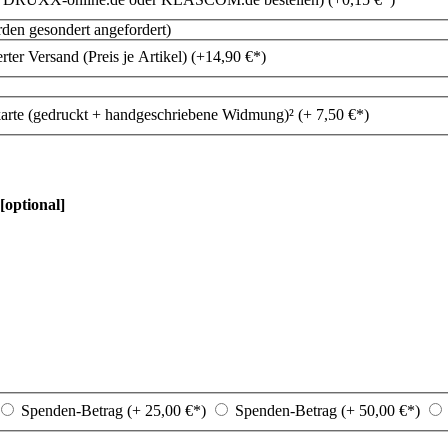
rden gesondert angefordert)
rter Versand (Preis je Artikel) (+
14,90
€*
)
arte (gedruckt + handgeschriebene Widmung)² (+
7,50
€*
)
[optional]
Spenden-Betrag (+
25,00
€*
)
Spenden-Betrag (+
50,00
€*
)