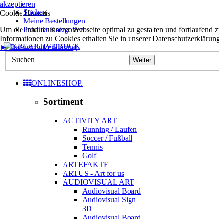
akzeptieren
Suchen
Cookie Hinweis
Meine Bestellungen
Um die Inhalte unserer Webseite optimal zu gestalten und fortlaufen
Produkt Kategorien
Informationen zu Cookies erhalten Sie in unserer Datenschutzerklärung
► Datenschutzerklärung
Suchen
Suchen
Weiter
ONLINESHOP.
Sortiment
ACTIVITY ART
Running / Laufen
Soccer / Fußball
Tennis
Golf
ARTEFAKTE
ARTUS - Art for us
AUDIOVISUAL ART
Audiovisual Board
Audiovisual Sign
3D
Audiovisual Board