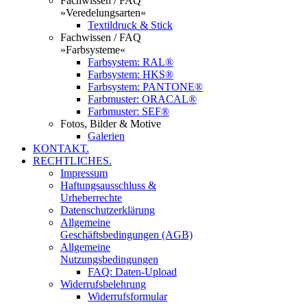
Fachwissen / FAQ
»Veredelungsarten«
Textildruck & Stick
Fachwissen / FAQ
»Farbsysteme«
Farbsystem: RAL®
Farbsystem: HKS®
Farbsystem: PANTONE®
Farbmuster: ORACAL®
Farbmuster: SEF®
Fotos, Bilder & Motive
Galerien
KONTAKT.
RECHTLICHES.
Impressum
Haftungsausschluss &
Urheberrechte
Datenschutzerklärung
Allgemeine
Geschäftsbedingungen (AGB)
Allgemeine
Nutzungsbedingungen
FAQ: Daten-Upload
Widerrufsbelehrung
Widerrufsformular