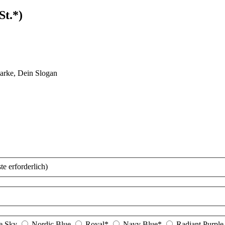
t.*)
arke, Dein Slogan
te erforderlich)
e Sky
Nordic Blue
Royal*
Navy Blue*
Radiant Purple