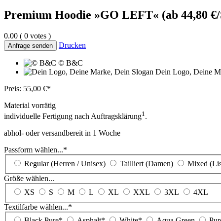
Premium Hoodie »GO LEFT« (ab 44,80 €/S
0.00
( 0 votes )
Drucken
Anfrage senden
© B&C
Dein Logo, Deine M
Preis:
55,00
€*
Material vorrätig
1
individuelle Fertigung nach Auftragsklärung
.
abhol- oder versandbereit in 1 Woche
Passform wählen...*
Passform
Regular (Herren / Unisex)
Tailliert (Damen)
Mixed (Lis
wählen...*
Größe wählen...
Größe
XS
S
M
L
XL
XXL
3XL
4XL
wählen...
Textilfarbe wählen...*
Textilfarbe
Black Pure*
Asphalt*
White*
Aqua Green
Pur