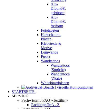
Alu-
Dibond®,
gebürstet
Alu-
Dibond®,
freiform
Fototapeten
Hartschaum-
Platten
Klebetexte &
Motive
Leinwände
Poster
Wandtattoos
Wandtattoos
(Sprüche)
Wandtattoos
(Zitate)
Whiteboardplatten
STARTSEITE.
SERVICE.
Fachwissen / FAQ »Textilien«
Fachbegriffe A - Z