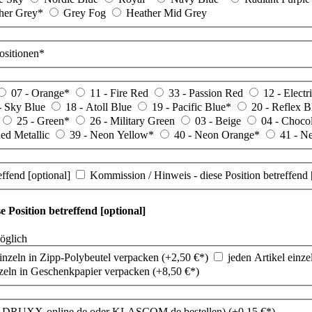
her Grey*
Grey Fog
Heather Mid Grey
ositionen*
07 - Orange*
11 - Fire Red
33 - Passion Red
12 - Elect
- Sky Blue
18 - Atoll Blue
19 - Pacific Blue*
20 - Reflex B
25 - Green*
26 - Military Green
03 - Beige
04 - Choco
ed Metallic
39 - Neon Yellow*
40 - Neon Orange*
41 - N
ffend [optional]
Kommission / Hinweis - diese Position betreffend 
 Position betreffend [optional]
möglich
einzeln in Zipp-Polybeutel verpacken (+
2,50
€*
)
jeden Artikel einze
nzeln in Geschenkpapier verpacken (+
8,50
€*
)
 bei: DRUXX-online.de oder KLASCOM.de bestellen) (+
0,15
€*
)