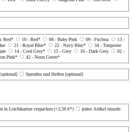
ric Red*
10 - Red*
08 - Baby Pink
09 - Fuchsia
13 -
lue
21 - Royal Blue*
22 - Navy Blue*
34 - Turquoise
late
14 - Cool Grey*
15 - Grey
16 - Dark Grey
02 -
eon Pink*
42 - Neon Green*
[optional]
Spenden und Helfen [optional]
ln in Leichtkarton verpacken (+
2,50
€*
)
jeden Artikel einzeln