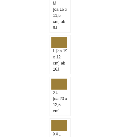
M
[ca.16 x
11,5
cm] ab
9J.
L [ca.19
x 12
cm] ab
16J.
XL
[ca.20 x
12,5
cm]
XXL