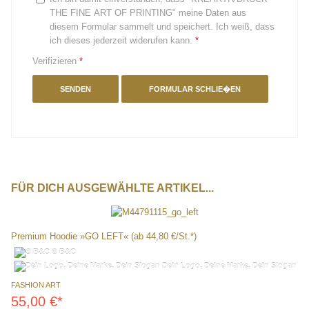
THE FINE ART OF PRINTING" meine Daten aus
diesem Formular sammelt und speichert. Ich weiß, dass
ich dieses jederzeit widerufen kann.
*
Verifizieren
*
SENDEN
FORMULAR SCHLIE�EN
FÜR
DICH AUSGEWÄHLTE ARTIKEL...
Premium Hoodie »GO LEFT« (ab 44,80 €/St.*)
© B&C
Dein Logo, Deine Marke, Dein Slogan
FASHION ART
55,00
€*