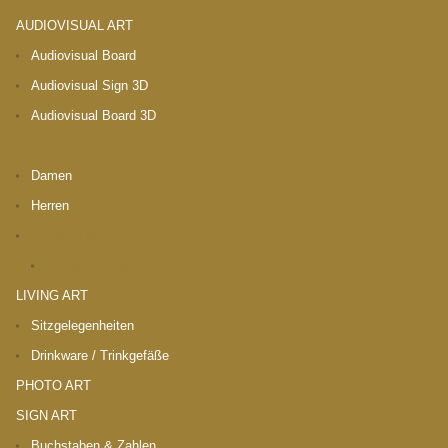
AUDIOVISUAL ART
Audiovisual Board
Audiovisual Sign 3D
Audiovisual Board 3D
FASHION ART
Damen
Herren
Accessoires
Alltagsmasken
LIVING ART
Sitzgelegenheiten
Drinkware / Trinkgefäße
PHOTO ART
SIGN ART
Buchstaben & Zahlen