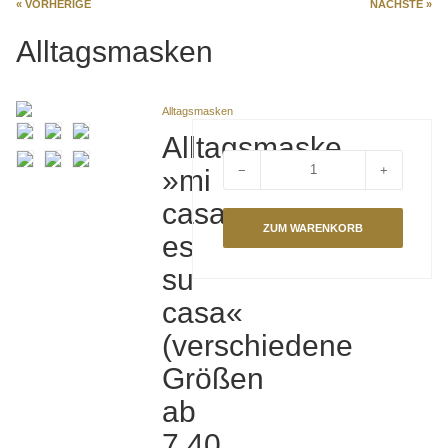
« VORHERIGE
NÄCHSTE »
Alltagsmasken
Alltagsmasken
Alltagsmaske
−
+
»mi
Menge
casa
es
su
casa«
(verschiedene
Größen
ab
7,40