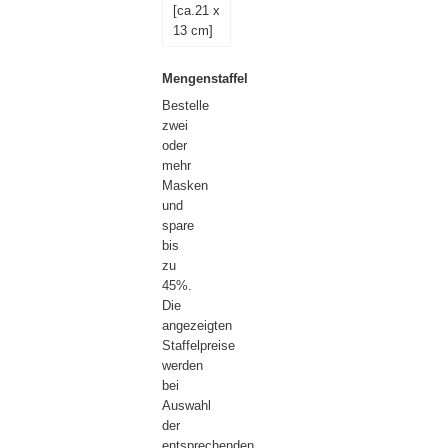
[ca.21 x
13 cm]
Mengenstaffel
Bestelle
zwei
oder
mehr
Masken
und
spare
bis
zu
45%.
Die
angezeigten
Staffelpreise
werden
bei
Auswahl
der
entsprechenden