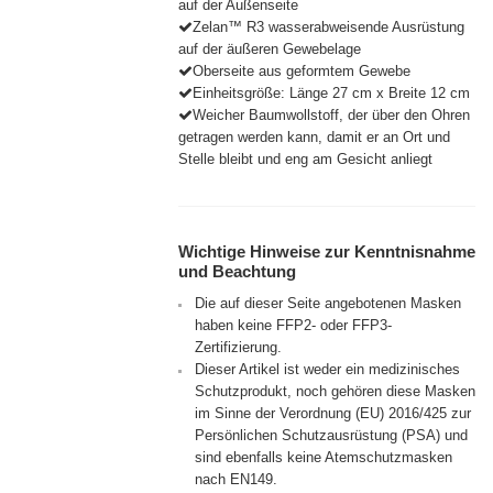
Informationsumfang
auf der Außenseite
x 10
Zelan™ R3 wasserabweisende Ausrüstung
cm] ab
auf der äußeren Gewebelage
Verständlichkeit
5J.
Oberseite aus geformtem Gewebe
Einheitsgröße: Länge 27 cm x Breite 12 cm
M
Nutzen / Hilfreich
Weicher Baumwollstoff, der über den Ohren
[ca.16 x
getragen werden kann, damit er an Ort und
11,5
Stelle bleibt und eng am Gesicht anliegt
cm] ab
9J.
L [ca.19
Wichtige Hinweise zur Kenntnisnahme
x 12
und Beachtung
cm] ab
Die auf dieser Seite angebotenen Masken
16J.
haben keine FFP2- oder FFP3-
Zertifizierung.
XL
Dieser Artikel ist weder ein medizinisches
[ca.20 x
Schutzprodukt, noch gehören diese Masken
12,5
im Sinne der Verordnung (EU) 2016/425 zur
cm]
Persönlichen Schutzausrüstung (PSA) und
sind ebenfalls keine Atemschutzmasken
XXL
nach EN149.
[ca.21 x