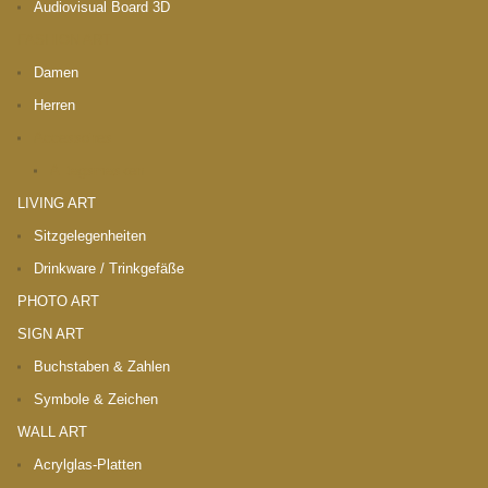
Audiovisual Board 3D
FASHION ART
Damen
Herren
Accessoires
Alltagsmasken
LIVING ART
Sitzgelegenheiten
Drinkware / Trinkgefäße
PHOTO ART
SIGN ART
Buchstaben & Zahlen
Symbole & Zeichen
WALL ART
Acrylglas-Platten