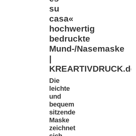
su
casa«
hochwertig
bedruckte
Mund-/Nasemaske
|
KREARTIVDRUCK.de
Die
leichte
und
bequem
sitzende
Maske
zeichnet
sich