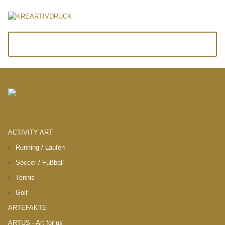
akzeptieren
Cookie Hinweis
Um die Inhalte unserer Webseite optimal zu gestalten und fortlaufend zu
verbessern, verwenden wir Cookies. Durch die weitere Nutzung der Webseite
Suchen
stimmen Sie der Verwendung von Cookies zu. Weitere Informationen zu
Cookies erhalten Sie in unserer Datenschutzerklärung.
► Datenschutzerklärung
ONLINESHOP.
SORTIMENT
ACTIVITY ART
Running / Laufen
Soccer / Fußball
Tennis
Golf
ARTEFAKTE
ARTUS - Art for us