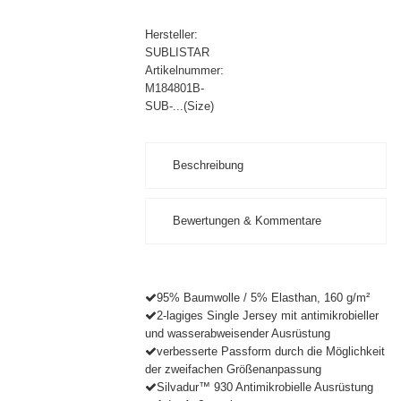
Hersteller:
SUBLISTAR
Artikelnummer:
M184801B-
SUB-...(Size)
Beschreibung
Bewertungen & Kommentare
Größe
wählen...
XS
RATING
[ca.13,5
95% Baumwolle / 5% Elasthan, 160 g/m²
x 7,5
2-lagiges Single Jersey mit antimikrobieller
Bitte bewerte diesen Beitrag
cm] bis
und wasserabweisender Ausrüstung
(5 Sterne: trifft voll zu / 1 Stern:
5J.
verbesserte Passform durch die Möglichkeit
trifft gar nicht zu)
der zweifachen Größenanpassung
S
Silvadur™ 930 Antimikrobielle Ausrüstung
[ca.15,5