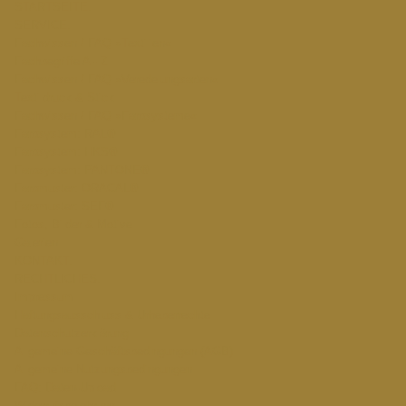
STARTSEITE.
SERVICE.
Fachwissen / FAQ »Textilien«
Fachbegriffe A - Z
Fachwissen / FAQ »Veredelungsarten«
Textildruck & Stick
Fachwissen / FAQ »Farbsysteme«
Farbsystem: RAL®
Farbsystem: HKS®
Farbsystem: PANTONE®
Farbmuster: ORACAL®
Farbmuster: SEF®
Fotos, Bilder & Motive
Galerien
KONTAKT.
RECHTLICHES.
Impressum
Haftungsausschluss & Urheberrechte
Datenschutzerklärung
Allgemeine Geschäftsbedingungen (AGB)
Allgemeine Nutzungsbedingungen
FAQ: Daten-Upload
Widerrufsbelehrung