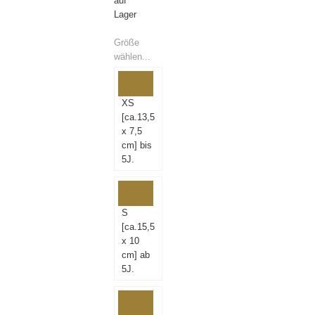
auf
Lager
Größe
wählen...
Größe
XS
wählen...
[ca.13,5
x 7,5
cm] bis
5J.
S
[ca.15,5
x 10
cm] ab
5J.