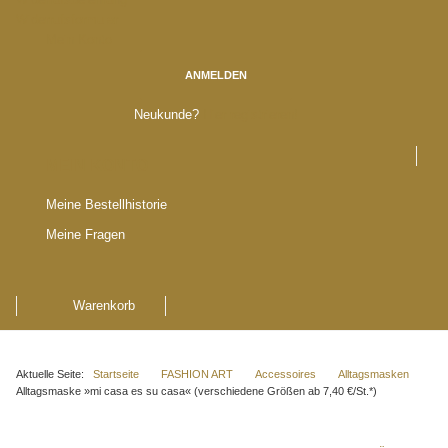
Widerrufsformular
Mein Konto
ANMELDEN
Neukunde?
Hier registrieren!
MEIN KONTO
Meine Bestellhistorie
Meine Fragen
Warenkorb
Aktuelle Seite:
Startseite
FASHION ART
Accessoires
Alltagsmasken
Alltagsmaske »mi casa es su casa« (verschiedene Größen ab 7,40 €/St.*)