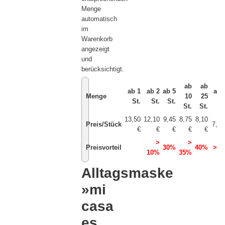
Menge
automatisch
im
Warenkorb
angezeigt
und
berücksichtigt.
ab
ab
ab 1
ab 2
ab 5
ab 
Menge
10
25
St.
St.
St.
S
St.
St.
13,50
12,10
9,45
8,75
8,10
Preis/Stück
7,40
€
€
€
€
€
>
>
Preisvorteil
30%
40%
>4
10%
35%
Alltagsmaske
»mi
casa
es