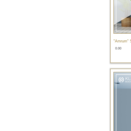
"Amrum" S
0.00