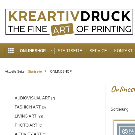
akzeptieren
Cookie Hinweis
Um die Inhalte unserer Webseite optimal zu gestalten und fortlaufend zu v
erhalten Sie in unserer Datenschutzerklärung.
► Datenschutzerklärung
STARTSEITE.
SERVICE.
KONTAKT.
ONLINESHOP.
Aktuelle Seite:
Startseite
ONLINESHOP.
Onlines
AUDIOVISUAL ART
[7]
FASHION ART
[67]
Sortierung
LIVING ART
[29]
PHOTO ART
[8]
ACTIVITY ART
[4]