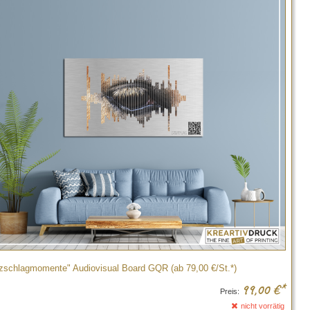
zschlagmomente" Audiovisual Board GQR (ab 79,00 €/St.*)
99,00
€*
Preis:
nicht vorrätig