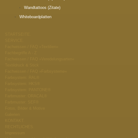
Wandtattoos (Zitate)
Whiteboardplatten
STARTSEITE.
SERVICE.
Fachwissen / FAQ »Textilien«
Fachbegriffe A - Z
Fachwissen / FAQ »Veredelungsarten«
Textildruck & Stick
Fachwissen / FAQ »Farbsysteme«
Farbsystem: RAL®
Farbsystem: HKS®
Farbsystem: PANTONE®
Farbmuster: ORACAL®
Farbmuster: SEF®
Fotos, Bilder & Motive
Galerien
KONTAKT.
RECHTLICHES.
Impressum