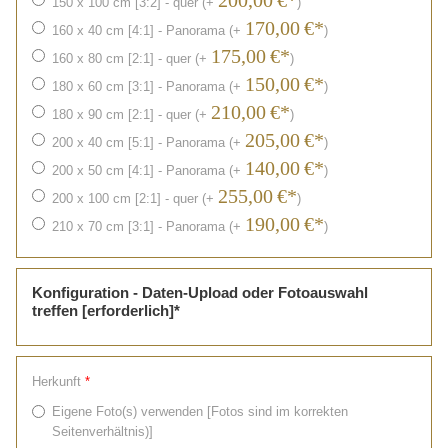
200,00
€*
150 x 100 cm [3:2] - quer (+
)
170,00
€*
160 x 40 cm [4:1] - Panorama (+
)
175,00
€*
160 x 80 cm [2:1] - quer (+
)
150,00
€*
180 x 60 cm [3:1] - Panorama (+
)
210,00
€*
180 x 90 cm [2:1] - quer (+
)
205,00
€*
200 x 40 cm [5:1] - Panorama (+
)
140,00
€*
200 x 50 cm [4:1] - Panorama (+
)
255,00
€*
200 x 100 cm [2:1] - quer (+
)
190,00
€*
210 x 70 cm [3:1] - Panorama (+
)
Konfiguration - Daten-Upload oder Fotoauswahl
treffen [erforderlich]*
Herkunft
*
Eigene Foto(s) verwenden [Fotos sind im korrekten
Seitenverhältnis)]