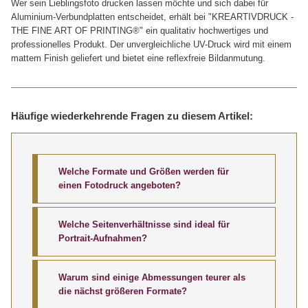
Wer sein Lieblingsfoto drucken lassen möchte und sich dabei für
Aluminium-Verbundplatten entscheidet, erhält bei "KREARTIVDRUCK -
THE FINE ART OF PRINTING®" ein qualitativ hochwertiges und
professionelles Produkt. Der unvergleichliche UV-Druck wird mit einem
mattem Finish geliefert und bietet eine reflexfreie Bildanmutung.
Häufige wiederkehrende Fragen zu diesem Artikel:
Welche Formate und Größen werden für
einen Fotodruck angeboten?
Welche Seitenverhältnisse sind ideal für
Portrait-Aufnahmen?
Das nachfolgende Chart von KREARTIVDRUCK
zeigt eine schnelle Übersicht der gängigsten
Größen.
Warum sind einige Abmessungen teurer als
Diese werden im Hochformat, Quadrat,
die nächst größeren Formate?
Antwort
Querformat oder verschiedenen Panorama-