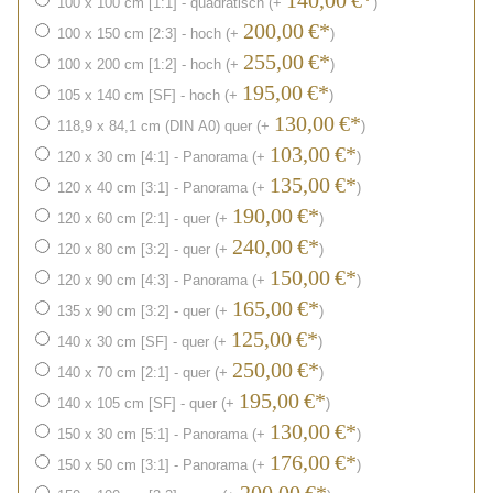
140,00
€*
100 x 100 cm [1:1] - quadratisch (+
)
200,00
€*
100 x 150 cm [2:3] - hoch (+
)
255,00
€*
100 x 200 cm [1:2] - hoch (+
)
195,00
€*
105 x 140 cm [SF] - hoch (+
)
130,00
€*
118,9 x 84,1 cm (DIN A0) quer (+
)
103,00
€*
120 x 30 cm [4:1] - Panorama (+
)
135,00
€*
120 x 40 cm [3:1] - Panorama (+
)
190,00
€*
120 x 60 cm [2:1] - quer (+
)
240,00
€*
120 x 80 cm [3:2] - quer (+
)
150,00
€*
120 x 90 cm [4:3] - Panorama (+
)
165,00
€*
135 x 90 cm [3:2] - quer (+
)
125,00
€*
140 x 30 cm [SF] - quer (+
)
250,00
€*
140 x 70 cm [2:1] - quer (+
)
195,00
€*
140 x 105 cm [SF] - quer (+
)
130,00
€*
150 x 30 cm [5:1] - Panorama (+
)
176,00
€*
150 x 50 cm [3:1] - Panorama (+
)