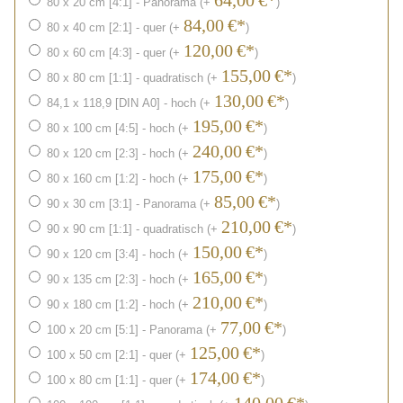
64,00
€*
80 x 20 cm [4:1] - Panorama (+
)
84,00
€*
80 x 40 cm [2:1] - quer (+
)
120,00
€*
80 x 60 cm [4:3] - quer (+
)
155,00
€*
80 x 80 cm [1:1] - quadratisch (+
)
130,00
€*
84,1 x 118,9 [DIN A0] - hoch (+
)
195,00
€*
80 x 100 cm [4:5] - hoch (+
)
240,00
€*
80 x 120 cm [2:3] - hoch (+
)
175,00
€*
80 x 160 cm [1:2] - hoch (+
)
85,00
€*
90 x 30 cm [3:1] - Panorama (+
)
210,00
€*
90 x 90 cm [1:1] - quadratisch (+
)
150,00
€*
90 x 120 cm [3:4] - hoch (+
)
165,00
€*
90 x 135 cm [2:3] - hoch (+
)
210,00
€*
90 x 180 cm [1:2] - hoch (+
)
77,00
€*
100 x 20 cm [5:1] - Panorama (+
)
125,00
€*
100 x 50 cm [2:1] - quer (+
)
174,00
€*
100 x 80 cm [1:1] - quer (+
)